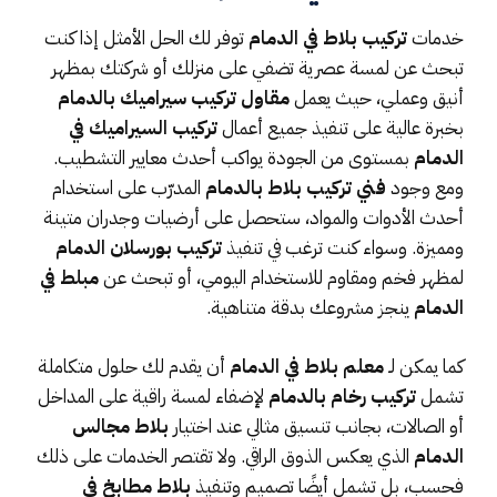
خدمات
تركيب بلاط في الدمام
توفر لك الحل الأمثل إذا كنت
تبحث عن لمسة عصرية تضفي على منزلك أو شركتك بمظهر
أنيق وعملي، حيث يعمل
مقاول تركيب سيراميك بالدمام
بخبرة عالية على تنفيذ جميع أعمال
تركيب السيراميك في
الدمام
بمستوى من الجودة يواكب أحدث معايير التشطيب.
ومع وجود
فني تركيب بلاط بالدمام
المدرّب على استخدام
أحدث الأدوات والمواد، ستحصل على أرضيات وجدران متينة
ومميزة. وسواء كنت ترغب في تنفيذ
تركيب بورسلان الدمام
لمظهر فخم ومقاوم للاستخدام اليومي، أو تبحث عن
مبلط في
الدمام
ينجز مشروعك بدقة متناهية.
كما يمكن لـ
معلم بلاط في الدمام
أن يقدم لك حلول متكاملة
تشمل
تركيب رخام بالدمام
لإضفاء لمسة راقية على المداخل
أو الصالات، بجانب تنسيق مثالي عند اختيار
بلاط مجالس
الدمام
الذي يعكس الذوق الراقي. ولا تقتصر الخدمات على ذلك
فحسب، بل تشمل أيضًا تصميم وتنفيذ
بلاط مطابخ في