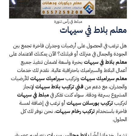
مبلط في رأس تنورة
معلم بلاط في سيهات
هل ترغب في الحصول على أرضيات وجدران فاخرة تجمع بين
الجودة والجمال في منزلك أو فيلتك؟ الآن يمكنك الاعتماد على
معلم بلاط في سيهات
بخبرة واسعة لضمان تنفيذ جميع
أعمال البلاط والسيراميك باحترافية عالية. نقدم لك خدمات
معلم سيراميك سيهات
وتركيب
سيراميك سيهات
للأرضيات
والجدران، مع دعم من
فني تركيب بلاط سيهات
لإنجاز
المشروع بسرعة ودقة. سواء كنت تفكر في
مبلط في سيهات
لتركيب
تركيب بورسلان سيهات
أو ترغب في إضافة لمسة
فاخرة باستخدام
تركيب رخام سيهات
، نحن نوفر لك كل
الحلول.
تشمل خدماتنا أيضًا
بلاط مجالس سيهات
بتصاميم عصرية،