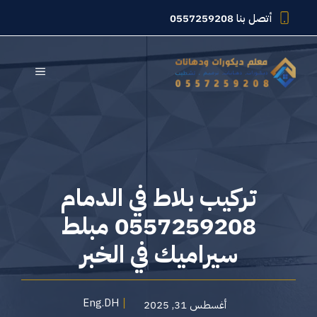
نتقل
أتصل بنا
0557259208
لى
لمحتوى
القائمة
تركيب بلاط في الدمام
0557259208 مبلط
سيراميك في الخبر
Eng.DH
أغسطس 31, 2025