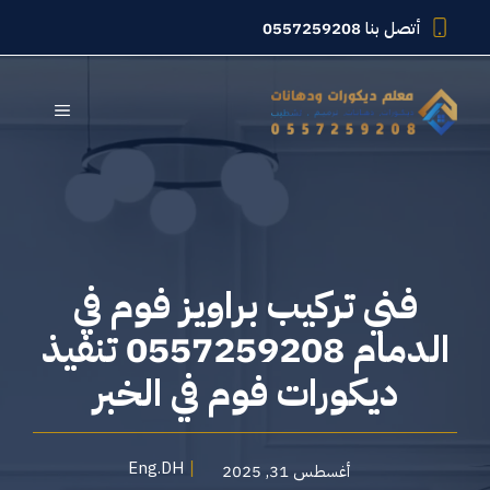
نتقل
أتصل بنا
0557259208
لى
لمحتوى
القائمة
فني تركيب براويز فوم في
الدمام 0557259208 تنفيذ
ديكورات فوم في الخبر
Eng.DH
أغسطس 31, 2025