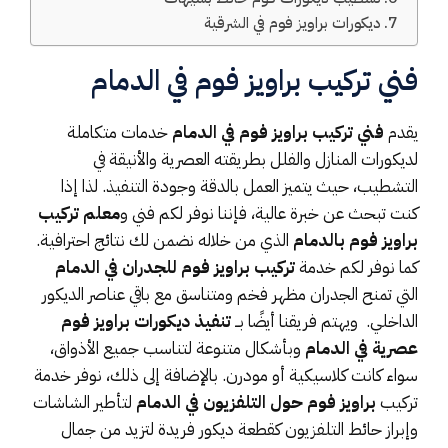
ديكورات براويز فوم في الشرقية
فني تركيب براويز فوم في الدمام
يقدم
فني تركيب براويز فوم في الدمام
خدمات متكاملة
لديكورات المنازل والفلل بطريقته العصرية والأنيقة في
التشطيب، حيث يتميز العمل بالدقة وجودة التنفيذ. لذا إذا
كنت تبحث عن خبرة عالية، فإننا نوفر لكم فني و
معلم تركيب
براويز فوم بالدمام
الذي من خلاله نضمن لك نتائج احترافية.
كما نوفر لكم خدمة
تركيب براويز فوم للجدران في الدمام
التي تمنح الجدران مظهر فخم ومتناسق مع باقي عناصر الديكور
الداخلي. ويهتم فريقنا أيضًا بــ
تنفيذ ديكورات براويز فوم
عصرية في الدمام
وبأشكال متنوعة لتناسب جميع الأذواق،
سواء كانت كلاسيكية أو مودرن. بالإضافة إلى ذلك، نوفر خدمة
تركيب
براويز فوم حول التلفزيون في الدمام
لتأطير الشاشات
وإبراز حائط التلفزيون كقطعة ديكور فريدة لتزيد من جمال