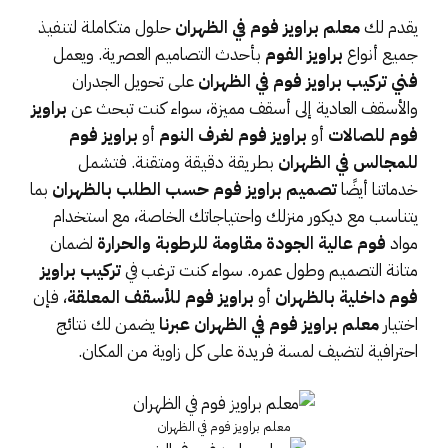
يقدم لك
معلم براويز فوم في الظهران
حلول متكاملة لتنفيذ
جميع أنواع
براويز الفوم
بأحدث التصاميم العصرية. ويعمل
فني تركيب براويز فوم في الظهران
على تحويل الجدران
والأسقف العادية إلى أسقف مميزة، سواء كنت تبحث عن
براويز
فوم للصالات
أو
براويز فوم لغرف النوم
أو
براويز فوم
للمجالس في الظهران
بطريقة دقيقة ومتقنة. فتشمل
خدماتنا أيضًا
تصميم براويز فوم حسب الطلب بالظهران
بما
يتناسب مع ديكور منزلك واحتياجاتك الخاصة، مع استخدام
مواد
فوم عالية الجودة مقاومة للرطوبة والحرارة
لضمان
متانة التصميم وطول عمره. سواء كنت ترغب في
تركيب براويز
فوم داخلية بالظهران
أو
براويز فوم للأسقف المعلقة
، فإن
اختيار
معلم براويز فوم في الظهران عبرنا
يضمن لك نتائج
احترافية لتضيف لمسة فريدة على كل زاوية من المكان.
معلم براويز فوم في الظهران