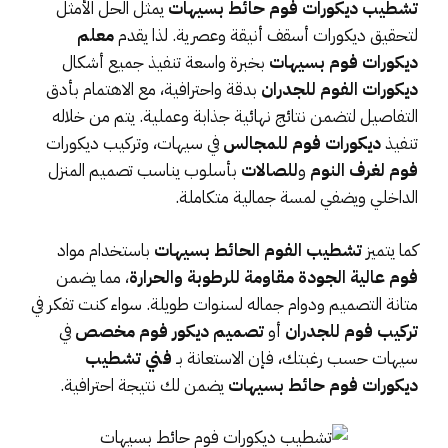
تشطيب ديكورات فوم حائط بسيهات
يمثل الحل الأمثل
لتحقيق ديكورات أسقف أنيقة وعصرية. لذا يقدم
معلم
ديكورات فوم بسيهات
بخبرة واسعة تنفيذ جميع أشكال
ديكورات الفوم للجدران
بدقة واحترافية، مع الاهتمام بأدق
التفاصيل لتضمن نتائج نهائية جذابة وعملية. يتم من خلاله
تنفيذ
ديكورات فوم للمجالس
في سيهات، وتركيب ديكورات
فوم لغرف النوم
و
للصالات
بأسلوب يناسب تصميم المنزل
الداخلي ويضفي لمسة جمالية متكاملة.
كما يتميز
تشطيب الفوم الحائط بسيهات
باستخدام مواد
فوم عالية الجودة مقاومة للرطوبة والحرارة
، مما يضمن
متانة التصميم ودوام جماله لسنوات طويلة. سواء كنت تفكر في
تركيب فوم للجدران
أو
تصميم ديكور فوم مخصص
في
سيهات حسب رغبتك، فإن الاستعانة بـ
فني تشطيب
ديكورات فوم حائط بسيهات
يضمن لك نتيجة احترافية.