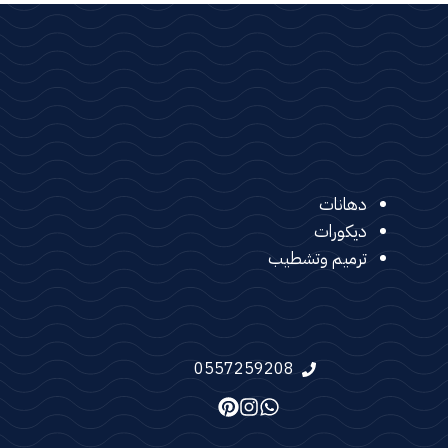
دهانات
ديكورات
ترميم وتشطيب
0557259208