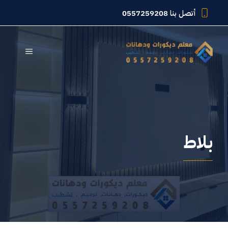
نتقل
أتصل بنا
0557259208
لى
لمحتوى
القائمة
بلاط